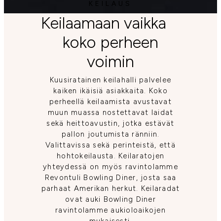
KEILAUS
Keilaamaan vaikka
koko perheen
voimin
Kuusiratainen keilahalli palvelee
kaiken ikäisiä asiakkaita. Koko
perheellä keilaamista avustavat
muun muassa nostettavat laidat
sekä heittoavustin, jotka estävät
pallon joutumista ränniin.
Valittavissa sekä perinteistä, että
hohtokeilausta. Keilaratojen
yhteydessä on myös ravintolamme
Revontuli Bowling Diner, josta saa
parhaat Amerikan herkut. Keilaradat
ovat auki Bowling Diner
ravintolamme aukioloaikojen