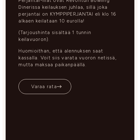
Perjantai-illat ovat Revontuli Bowling
Dinerissa keilauksen juhlaa, sillä joka
perjantai on KYMPPIPERJANTAI eli klo 16
alkaen keilataan 10 eurolla!
(Tarjoushinta sisältää 1 tunnin
keilavuoron).
Huomioithan, että alennuksen saat
kassalla. Voit siis varata vuoron netissä,
mutta maksaa paikanpäällä.
Varaa rata