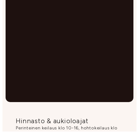
Hinnasto & aukioloajat
Perinteinen keilaus klo 10-16, hohtokeilaus klo
16 alkaen.