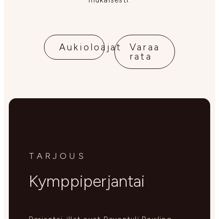
mukaisesti.
Aukioloajat
Varaa
rata
TARJOUS
Kymppiperjantai