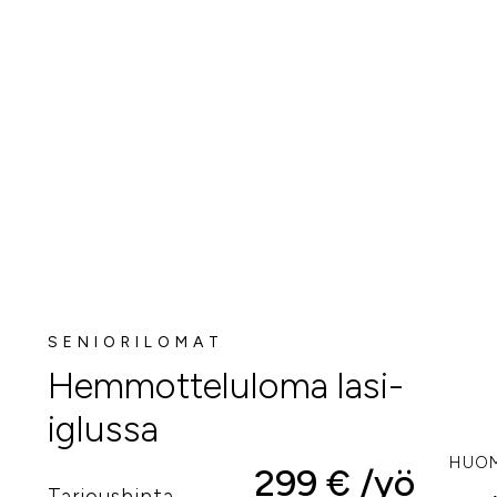
SENIORILOMAT
Hemmotteluloma lasi-
iglussa
HUOM
299 € /yö
Tarjoushinta