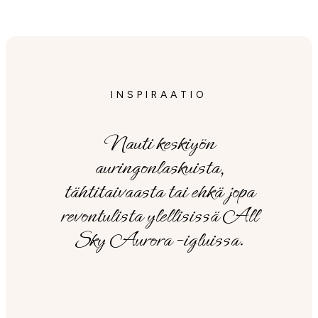
INSPIRAATIO
Nauti keskiyön
auringonlaskuista,
tähtitaivaasta tai ehkä jopa
revontulista ylellisissä All
Sky Aurora -igluissa.