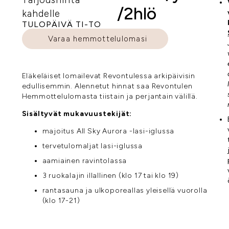
/2hlö
kahdelle
TULOPÄIVÄ TI-TO
Varaa hemmottelulomasi
Eläkeläiset lomailevat Revontulessa arkipäivisin
edullisemmin. Alennetut hinnat saa Revontulen
Hemmottelulomasta tiistain ja perjantain välillä.
Sisältyvät mukavuustekijät:
majoitus All Sky Aurora -lasi-iglussa
tervetulomaljat lasi-iglussa
aamiainen ravintolassa
3 ruokalajin illallinen (klo 17 tai klo 19)
rantasauna ja ulkoporeallas yleisellä vuorolla
(klo 17-21)