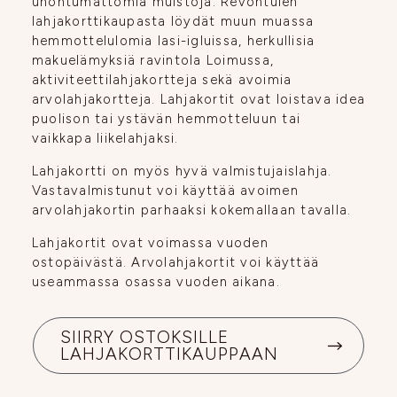
unohtumattomia muistoja. Revontulen
lahjakorttikaupasta löydät muun muassa
hemmottelulomia lasi-igluissa, herkullisia
makuelämyksiä ravintola Loimussa,
aktiviteettilahjakortteja sekä avoimia
arvolahjakortteja. Lahjakortit ovat loistava idea
puolison tai ystävän hemmotteluun tai
vaikkapa liikelahjaksi.
Lahjakortti on myös hyvä valmistujaislahja.
Vastavalmistunut voi käyttää avoimen
arvolahjakortin parhaaksi kokemallaan tavalla.
Lahjakortit ovat voimassa vuoden
ostopäivästä. Arvolahjakortit voi käyttää
useammassa osassa vuoden aikana.
SIIRRY OSTOKSILLE
LAHJAKORTTIKAUPPAAN