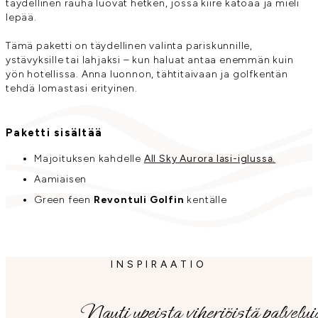
täydellinen rauha luovat hetken, jossa kiire katoaa ja mieli
lepää.
Tämä paketti on täydellinen valinta pariskunnille,
ystävyksille tai lahjaksi – kun haluat antaa enemmän kuin
yön hotellissa. Anna luonnon, tähtitaivaan ja golfkentän
tehdä lomastasi erityinen.
Paketti sisältää
Majoituksen kahdelle
All Sky Aurora lasi-iglussa.
Aamiaisen
Green feen
Revontuli Golfin
kentälle
INSPIRAATIO
Nauti upeista viheriöistä palvelui