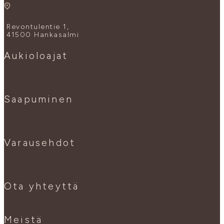
Revontulentie 1,
41500 Hankasalmi
Aukioloajat
Saapuminen
Varausehdot
Ota yhteyttä
Meistä