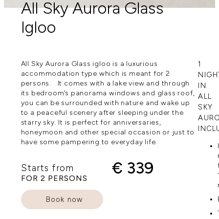
All Sky Aurora Glass
Igloo
All Sky Aurora Glass igloo is a luxurious
1
accommodation type which is meant for 2
NIGH
persons. It comes with a lake view and through
IN
its bedroom’s panorama windows and glass roof,
ALL
you can be surrounded with nature and wake up
SKY
to a peaceful scenery after sleeping under the
AUR
starry sky. It is perfect for anniversaries,
INCL
honeymoon and other special occasion or just to
have some pampering to everyday life.
€ 339
Starts from
FOR 2 PERSONS
Book now