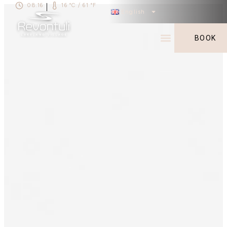
08.16
16 °C / 61 °F
|
English
BOOK