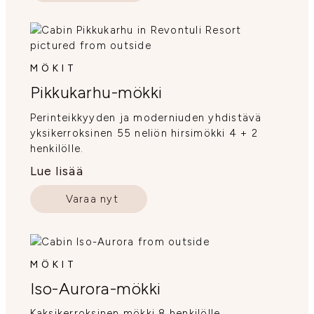
MÖKIT
Pikkukarhu-mökki
Perinteikkyyden ja moderniuden yhdistävä
yksikerroksinen 55 neliön hirsimökki 4 + 2
henkilölle.
Lue lisää
Varaa nyt
MÖKIT
Iso-Aurora-mökki
Kaksikerroksinen mökki 8 henkilölle.