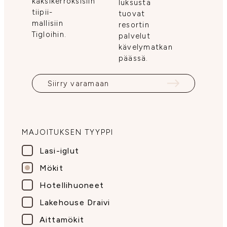
kaksikerroksisiin
luksusta
tiipii-
tuovat
mallisiin
resortin
Tigloihin.
palvelut
kävelymatkan
päässä.
Siirry varamaan
MAJOITUKSEN TYYPPI
Lasi-iglut
Mökit
Hotellihuoneet
Lakehouse Draivi
Aittamökit