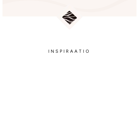
INSPIRAATIO
Siellä missä luonto kuiskaa ja tuuli
laulaa, sielu lepää ja sydän eheytyy.