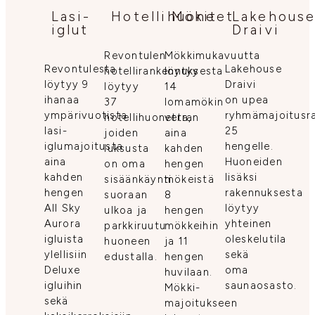
Lasi-
Hotellihuoneet
Mökit
Lakehous
iglut
Draivi
Revontulen
Mökkimukavuutta
Revontulesta
Lakehouse
hotellirankennuksesta
löytyy
löytyy 9
Draivi
löytyy
14
ihanaa
on upea
37
lomamökin
ympärivuotista
ryhmämajoitusr
hotellihuonetta,
verran
lasi-
25
joiden
aina
iglumajoitusta
hengelle.
luksusta
kahden
aina
Huoneiden
on oma
hengen
kahden
lisäksi
sisäänkäynti
mökeistä
hengen
rakennuksesta
suoraan
8
All Sky
löytyy
ulkoa ja
hengen
Aurora
yhteinen
parkkiruutu
mökkeihin
igluista
oleskelutila
huoneen
ja 11
ylellisiin
sekä
edustalla.
hengen
Deluxe
oma
huvilaan.
igluihin
saunaosasto.
Mökki-
sekä
majoitukseen