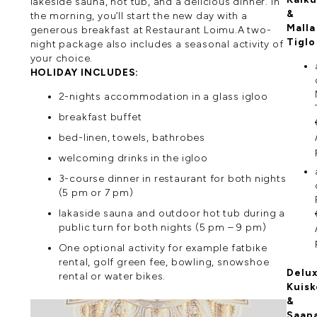
lakeside sauna, hot tub, and a delicious dinner. In
&
the morning, you’ll start the new day with a
Malla
generous breakfast at Restaurant Loimu.A two-
Tiglo
night package also includes a seasonal activity of
your choice.
HOLIDAY INCLUDES:
2-nights accommodation in a glass igloo
breakfast buffet
bed-linen, towels, bathrobes
welcoming drinks in the igloo
3-course dinner in restaurant for both nights
(5 pm or 7 pm)
lakaside sauna and outdoor hot tub during a
public turn for both nights (5 pm – 9 pm)
One optional activity for example fatbike
rental, golf green fee, bowling, snowshoe
Delu
rental or water bikes.
Kuisk
&
Saan