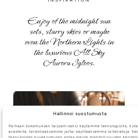
Enjoy of the midnight sun
sets, starry skies or maybe
even the Northern Lights in
the luxurious All Sky
Aurora Igloos.
Hallinnoi suostumusta
Parhaan kokemuksen tarjoamiseksi käytämme teknologioita, kut
evästeitä, tallentaaksemme ja/tai käyttääksemme laitetietoja. Nä
tekniikoiden hyväksyminen antaa meille mahdollisuuden käsitell