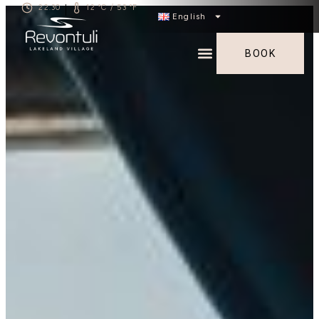
22.30
12 °C / 53 °F
|
English
BOOK