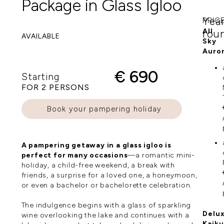
Package in Glass Igloo
Yea
PRIC
All
rou
AVAILABLE
Sky
Auro
€ 690
Starting
FOR 2 PERSONS
Book your pampering holiday
A pampering getaway in a glass igloo is
perfect for many occasions
—a romantic mini-
holiday, a child-free weekend, a break with
friends, a surprise for a loved one, a honeymoon,
or even a bachelor or bachelorette celebration.
The indulgence begins with a glass of sparkling
Delu
wine overlooking the lake and continues with a
Kaiku