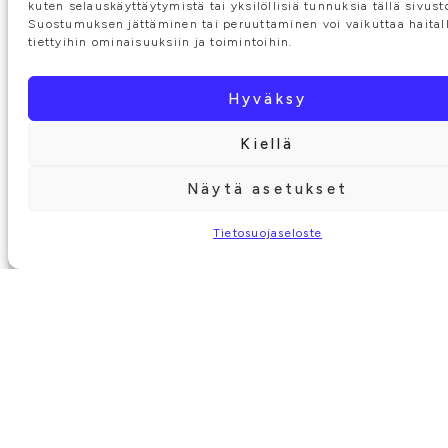
kuten selauskäyttäytymistä tai yksilöllisiä tunnuksia tällä sivusto
Suostumuksen jättäminen tai peruuttaminen voi vaikuttaa haitall
tiettyihin ominaisuuksiin ja toimintoihin.
Hyväksy
Kiellä
Näytä asetukset
Tietosuojaseloste