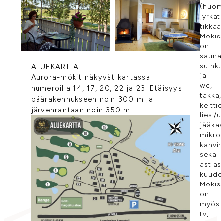
(huom
jyrkät
tikkaa
Mökis
on
sauna
suihk
ALUEKARTTA
ja
Aurora-mökit näkyvät kartassa
wc,
numeroilla 14, 17, 20, 22 ja 23. Etäisyys
takka
päärakennukseen noin 300 m ja
keitti
järvenrantaan noin 350 m.
liesi/
jääka
mikro
kahvin
sekä
astia
kuude
Mökis
on
myös
tv,