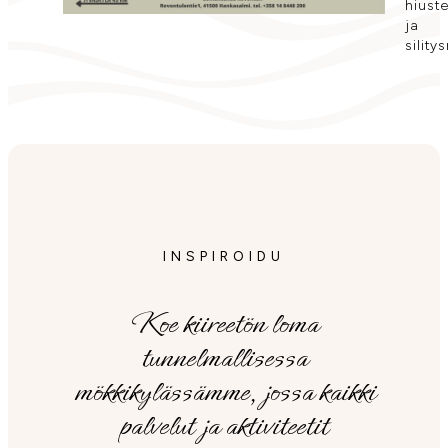
hiust
ja
sility
INSPIROIDU
Koe kiireetön loma
tunnelmallisessa
mökkikylässämme, jossa kaikki
palvelut ja aktiviteetit