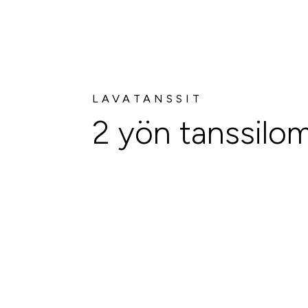
LAVATANSSIT
2 yön tanssilo
Alkaen
PER HENKILÖ