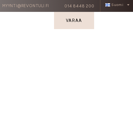
Suomi
MYYNTI@REVONTULI.FI
014 8448 200
 JA KOKOUKSET
ME
VARAA