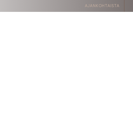
AJANKOHTAISTA
VIIHDE
SAUNA
GOLF
AKTIVITEETIT
JUHLAT