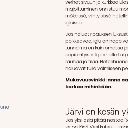
verhot sivuun ja kurkkaa ul
majoittuminen onnistuu mone
mökeissä, viihtyisissä hotelli
igluissa.
Jos haluat ripauksen luksust
poikkeavaa, iglu on nappival
tunnelma on kuin omassa p
sopii erityisesti perheille ta
rauhaa ja tilaa. Hotellihuone 
haluavat tulla valmiiseen pe
Mukavuusvinkki: anna aam
karkaa mihinkään.
Järvi on kesän 
Jos yksi asia pitää nostaa 
se on järvi. Vesi kutsuu uimaan