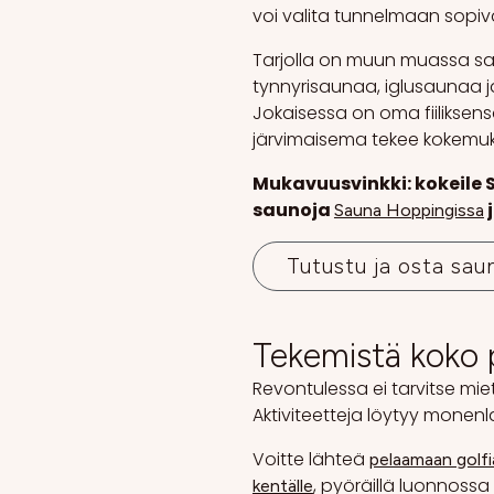
voi valita tunnelmaan sopi
Tarjolla on muun muassa 
tynnyrisaunaa, iglusaunaa ja
Jokaisessa on oma fiiliksensä
järvimaisema tekee kokemu
Mukavuusvinkki: kokeile
saunoja
j
Sauna Hoppingissa
Tutustu ja osta sau
Tekemistä koko 
Revontulessa ei tarvitse miet
Aktiviteetteja löytyy monen
Voitte lähteä
pelaamaan golf
, pyöräillä luonnossa 
kentälle