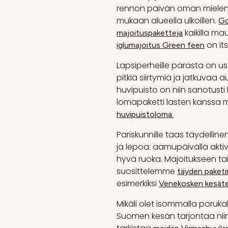
rennon päivän oman miele
mukaan alueella ulkoillen.
Go
kaikilla mau
majoituspaketteja
on it
iglumajoitus Green feen
Lapsiperheille parasta on us
pitkiä siirtymiä ja jatkuvaa 
huvipuisto on niin sanotusti
lomapaketti lasten kanssa m
huvipuistoloma.
Pariskunnille taas täydellinen
ja lepoa: aamupäivällä aktivit
hyvä ruoka. Majoitukseen t
suosittelemme
täyden paket
esimerkiksi
Venekosken kesätea
Mikäli olet isommalla poruk
Suomen kesän tarjontaa niin