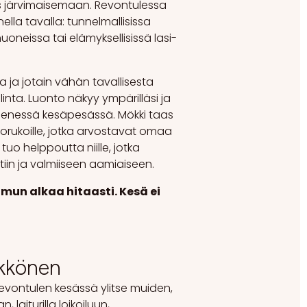
os järvimaisemaan. Revontulessa
lla tavalla: tunnelmallisissa
huoneissa tai elämyksellisissä lasi-
a ja jotain vähän tavallisesta
inta. Luonto näkyy ympärilläsi ja
ienessä kesäpesässä. Mökki taas
i porukoille, jotka arvostavat omaa
tuo helppoutta niille, jotka
tiin ja valmiiseen aamiaiseen.
un alkaa hitaasti. Kesä ei
ykkönen
Revontulen kesässä ylitse muiden,
, laiturilla loikoiluun,