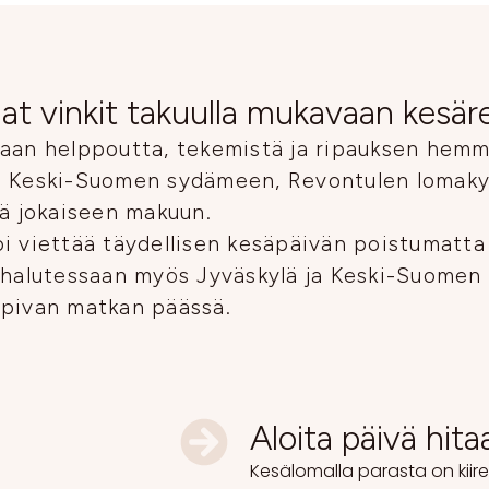
at vinkit takuulla mukavaan kesär
aan helppoutta, tekemistä ja ripauksen hemm
a Keski-Suomen sydämeen, Revontulen lomakyl
ää jokaiseen makuun.
i viettää täydellisen kesäpäivän poistumatta
 halutessaan myös Jyväskylä ja Keski-Suomen
opivan matkan päässä.
Aloita päivä hita
Kesälomalla parasta on kii