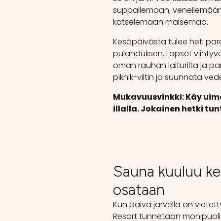
suppailemaan, veneilemään t
katselemaan maisemaa.
Kesäpäivästä tulee heti pare
pulahduksen. Lapset viihtyvä
oman rauhan laiturilta ja 
piknik-viltin ja suunnata ved
Mukavuusvinkki: Käy uima
illalla. Jokainen hetki tun
Sauna kuuluu kes
osataan
Kun päivä järvellä on vietetty
Resort tunnetaan monipuol