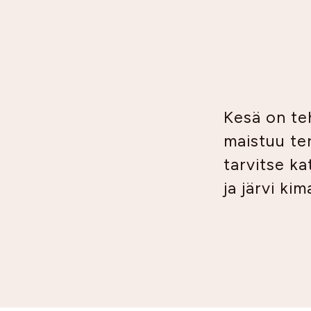
Kesä on teh
maistuu ter
tarvitse kat
ja järvi ki