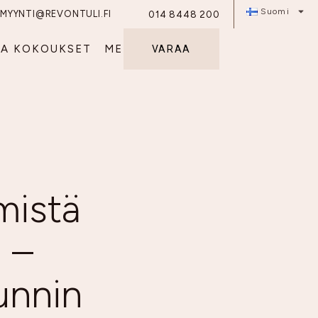
Suomi
MYYNTI@REVONTULI.FI
014 8448 200
JA KOKOUKSET
ME
VARAA
mistä
 –
unnin