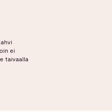
kahvi
oin ei
ee taivaalla