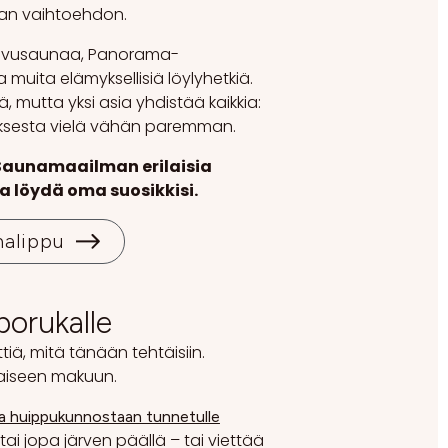
van vaihtoehdon.
savusaunaa, Panorama-
 muita elämyksellisiä löylyhetkiä.
, mutta yksi asia yhdistää kaikkia:
ksesta vielä vähän paremman.
 Saunamaailman erilaisia
a löydä oma suosikkisi.
nalippu
porukalle
tiä, mitä tänään tehtäisiin.
laiseen makuun.
ia huippukunnostaan tunnetulle
tai jopa järven päällä – tai viettää