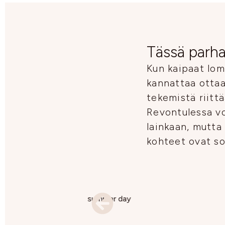
Tässä parha
Kun kaipaat lom
kannattaa otta
tekemistä riitt
Revontulessa vo
lainkaan, mutta
kohteet ovat s