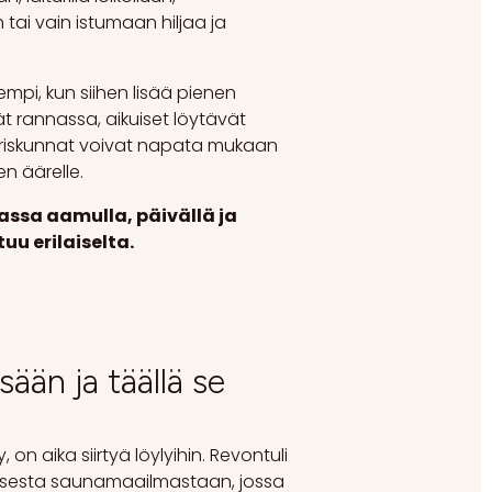
ai vain istumaan hiljaa ja
mpi, kun siihen lisää pienen
t rannassa, aikuiset löytävät
pariskunnat voivat napata mukaan
en äärelle.
ssa aamulla, päivällä ja
tuu erilaiselta.
ään ja täällä se
, on aika siirtyä löylyihin. Revontuli
isesta saunamaailmastaan, jossa