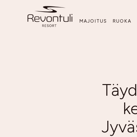
MAJOITUS
RUOKA
Täyd
k
Jyvä