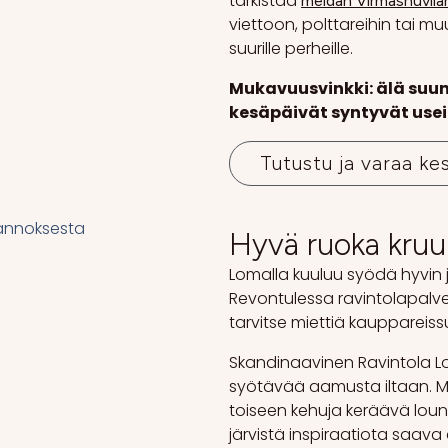
tarkistaa
meidän Virmashuvila
viettoon, polttareihin tai mu
suurille perheille.
Mukavuusvinkki: älä suunn
kesäpäivät syntyvät use
Tutustu ja varaa ke
Hyvä ruoka kruu
Lomalla kuuluu syödä hyvin j
Revontulessa ravintolapalve
tarvitse miettiä kauppareissuj
Skandinaavinen Ravintola L
syötävää aamusta iltaan. 
toiseen kehuja keräävä loun
järvistä inspiraatiota saava 