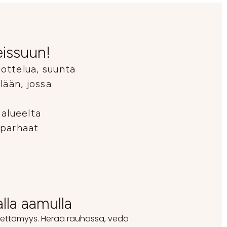
eissuun!
ottelua, suunta
ään, jossa
 alueelta
 parhaat
alla aamulla
reettömyys. Herää rauhassa, vedä