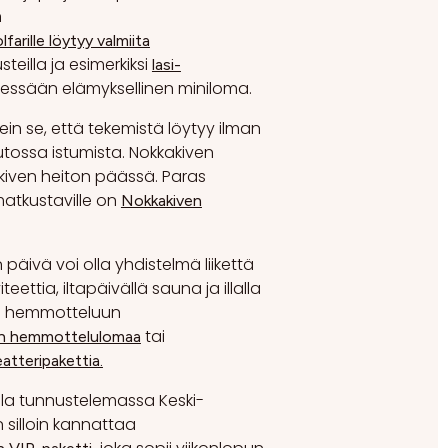
n
lfarille löytyy valmiita
steilla ja esimerkiksi
lasi-
sessään elämyksellinen miniloma.
ein se, että tekemistä löytyy ilman
autossa istumista. Nokkakiven
 kiven heiton päässä. Paras
atkustaville on
Nokkakiven
 päivä voi olla yhdistelmä liikettä
eettia, iltapäivällä sauna ja illalla
ai hemmotteluun
tai
in hemmottelulomaa
tteripakettia.
alla tunnustelemassa Keski-
 silloin kannattaa