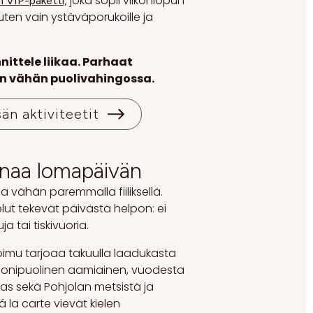
joka sopii viikonlopun
n VIP-paketti,
uten vain ystäväporukoille ja
ittele liikaa. Parhaat
in vähän puolivahingossa.
sän aktiviteetit
naa lomapäivän
a vähän paremmalla fiiliksellä.
lut tekevät päivästä helpon: ei
a tai tiskivuoria.
oimu tarjoaa takuulla laadukasta
Monipuolinen aamiainen, vuodesta
as sekä Pohjolan metsistä ja
á la carte vievät kielen